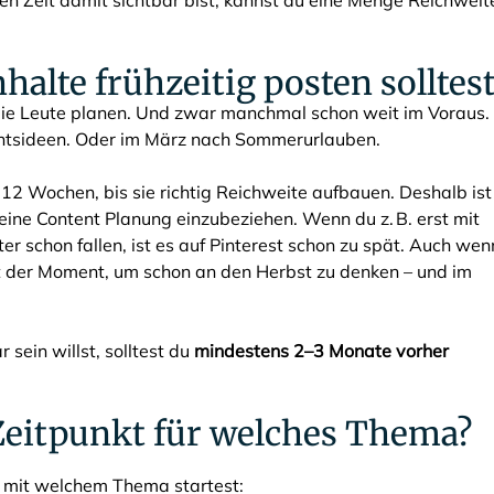
gen Zeit damit sichtbar bist, kannst du eine Menge Reichweit
alte frühzeitig posten solltes
. Die Leute planen. Und zwar manchmal schon weit im Voraus.
htsideen. Oder im März nach Sommerurlauben.
12 Wochen, bis sie richtig Reichweite aufbauen. Deshalb ist
deine Content Planung einzubeziehen. Wenn du z. B. erst mit
er schon fallen, ist es auf Pinterest schon zu spät. Auch wen
st der Moment, um schon an den Herbst zu denken – und im
sein willst, solltest du
mindestens 2–3 Monate vorher
 Zeitpunkt für welches Thema?
n mit welchem Thema startest: